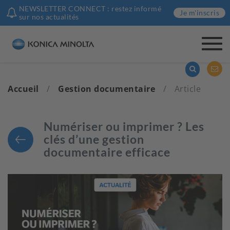
NEWSLETTER CONNECT : restez informé
Je m'inscris
sur nos actualités
Togg
navi
Accueil
/
Gestion documentaire
/
Article
Numériser ou imprimer ? Les
clés d’une gestion
documentaire efficace