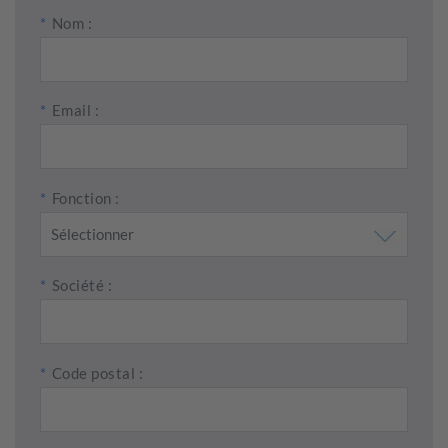
*
Nom :
*
Email :
*
Fonction :
*
Société :
*
Code postal :