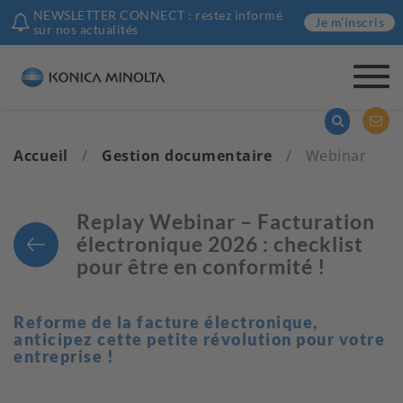
NEWSLETTER CONNECT : restez informé
Je m'inscris
sur nos actualités
Togg
navi
Accueil
/
Gestion documentaire
/
Webinar
Replay Webinar – Facturation
électronique 2026 : checklist
pour être en conformité !
Reforme de la facture électronique,
anticipez cette petite révolution pour votre
entreprise !