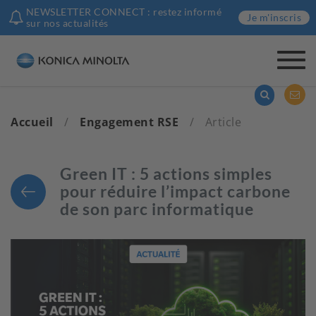
NEWSLETTER CONNECT : restez informé
Je m'inscris
sur nos actualités
Togg
navi
Accueil
/
Engagement RSE
/
Article
Green IT : 5 actions simples
pour réduire l’impact carbone
de son parc informatique