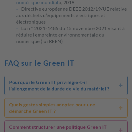
numérique mondial
», 2019
Directive européenne DEEE 2012/19/UE relative
aux déchets d’équipements électriques et
électroniques
Loi n° 2021-1485 du 15 novembre 2021 visant à
réduire l’empreinte environnementale du
numérique (loi REEN)
FAQ sur le Green IT
Pourquoi le Green IT privilégie-t-il
l'allongement de la durée de vie du matériel ?
Parce que la fabrication concentre l’essentiel des
Quels gestes simples adopter pour une
émissions. Chaque année d’usage supplémentaire
amortit cette dette carbone initiale. Le
démarche Green IT ?
reconditionné divise par cinq l’impact d’un
équipement et coûte 20 à 50 % moins cher que le
Côté données : supprimer les fichiers inutiles, vider
neuf.
Comment structurer une politique Green IT
les boîtes mail, auditer le stockage cloud. Côté
équipements : activer la mise en veille automatique,