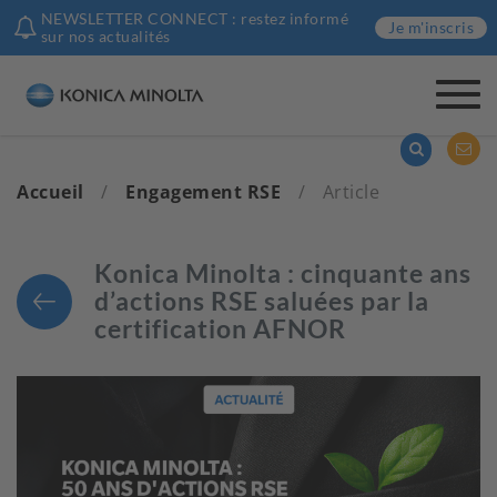
NEWSLETTER CONNECT : restez informé
Je m'inscris
sur nos actualités
Togg
navi
Accueil
/
Engagement RSE
/
Article
Konica Minolta : cinquante ans
d’actions RSE saluées par la
certification AFNOR