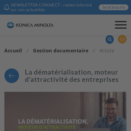
NEWSLETTER CONNECT : restez informé
Je m'inscris
sur nos actualités
Togg
navi
Accueil
/
Gestion documentaire
/
Article
La dématérialisation, moteur
d’attractivité des entreprises