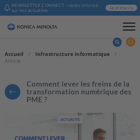
NEWSLETTER CONNECT : restez informé
Je m'inscris
sur nos actualités
Togg
navi
Accueil
/
Infrastructure informatique
/
Article
Comment lever les freins de la
transformation numérique des
PME ?