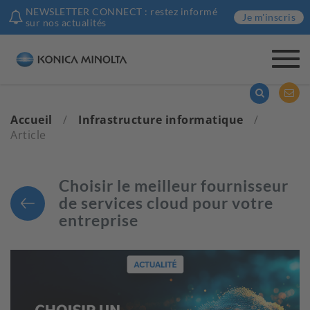
NEWSLETTER CONNECT : restez informé
Je m'inscris
sur nos actualités
Togg
navi
Accueil
/
Infrastructure informatique
/
Article
Choisir le meilleur fournisseur
de services cloud pour votre
entreprise