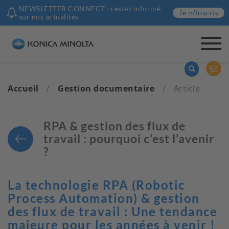
NEWSLETTER CONNECT : restez informé
Je m'inscris
sur nos actualités
Togg
navi
Accueil
/
Gestion documentaire
/
Article
RPA & gestion des flux de
travail : pourquoi c’est l’avenir
?
La technologie RPA (Robotic
Process Automation) & gestion
des flux de travail : Une tendance
majeure pour les années à venir !