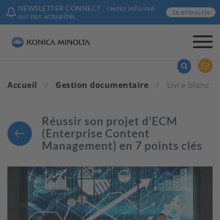
NEWSLETTER CONNECT : restez informé
Je m'inscris
sur nos actualités
Togg
navi
Accueil
/
Gestion documentaire
/
Livre blanc
Réussir son projet d’ECM
(Enterprise Content
Management) en 7 points clés