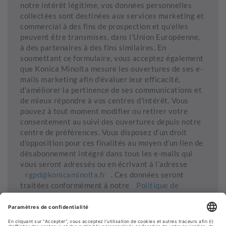
notre intérêt légitime, vos données personnelles
collectées sont destinées aux services marketing et
commercial à des fins de prospection et qu’elles
peuvent être transmises, dans l'Union Européenne,
à des partenaires à des fins similaires. En
soumettant ce formulaire, vous acceptez également
que Konica Minolta mesure les ouvertures de ses e-
mails marketing afin d'évaluer leur efficacité,
d'améliorer la pertinence de ses communications et
de mieux répondre à vos centres d'intérêt. Vous
pouvez à tout moment modifier ou retirer votre
consentement au suivi des ouvertures depuis notre
centre de préférences. Vous disposez d’un droit
d’opposition pour ces finalités au moyen d’un lien de
désabonnement intégré dans tous les e-mails qui
vous seront adressés ou en écrivant à l’adresse
rgpd@konicaminolta.fr
. Ces données seront
traitées conformément à notre
Politique de
protection des données personnelles
.