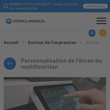
NEWSLETTER CONNECT : restez informé
Je m'inscris
sur nos actualités
Togg
navi
Accueil
/
Gestion de l'impression
/
Article
Personnalisation de l’écran du
multifonction