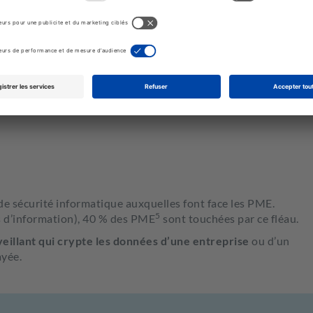
ouchées par les techniques dites de phishing.
gne.
Les cybercriminels envoient des emails ou des
les dans le but de
tromper les destinataires
pour qu’ils
s de sécurité informatique auxquelles font face les PME.
5
s d’information), 40 % des PME
sont touchées par ce fléau.
veillant qui crypte les données d’une entreprise
ou d’un
ayée.