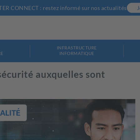
R CONNECT : restez informé sur nos actualités
J
INFRASTRUCTURE
RE
INFORMATIQUE
 sécurité auxquelles sont