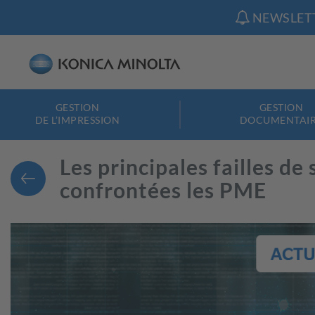
NEWSLETTE
GESTION
GESTION
DE L’IMPRESSION
DOCUMENTAI
Accueil
/
Infrastructure informatique
/
Article
Les principales failles de
confrontées les PME