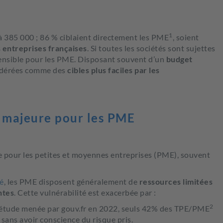
1
à 385 000 ; 86 % ciblaient directement les PME
, soient
 entreprises françaises
. Si toutes les sociétés sont sujettes
t sensible pour les PME. Disposant souvent d’un
budget
sidérées comme des
cibles plus faciles par les
 majeure pour les PME
 pour les petites et moyennes entreprises (PME), souvent
é
, les PME disposent généralement de
ressources limitées
ntes
. Cette vulnérabilité est exacerbée par :
2
 étude menée par gouv.fr en 2022, seuls 42% des TPE/PME
sans avoir conscience du risque pris.