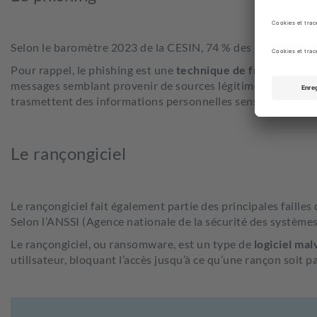
4
Selon le baromètre 2023 de la CESIN, 74 % des PME
sont t
Pour rappel, le phishing est une
technique de fraude en li
messages semblant provenir de sources légitimes et/ou fiab
trasmettent des informations personnelles sensibles.
Le rançongiciel
Le rançongiciel fait également partie des principales faille
Selon l’ANSSI (Agence nationale de la sécurité des système
Le rançongiciel, ou ransomware, est un type de
logiciel mal
utilisateur, bloquant l’accès jusqu’à ce qu’une rançon soit p