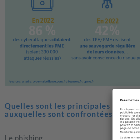
Quelles sont les principales failles
auxquelles sont confrontées les PM
Le phishing