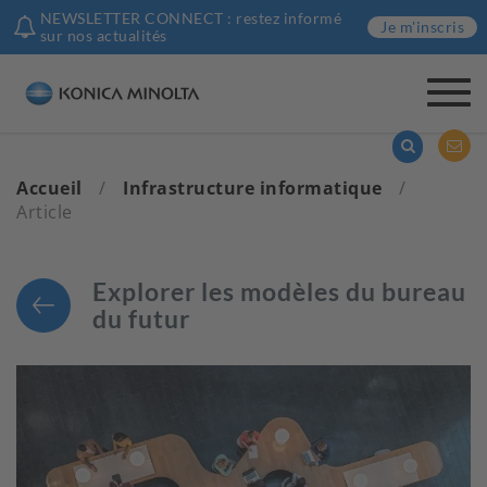
NEWSLETTER CONNECT : restez informé
Je m'inscris
sur nos actualités
Togg
navi
Accueil
/
Infrastructure informatique
/
Article
Explorer les modèles du bureau
du futur