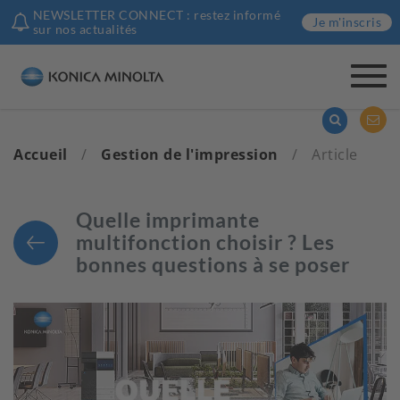
NEWSLETTER CONNECT : restez informé
Je m'inscris
sur nos actualités
Togg
navi
Accueil
/
Gestion de l'impression
/
Article
Quelle imprimante
multifonction choisir ? Les
bonnes questions à se poser